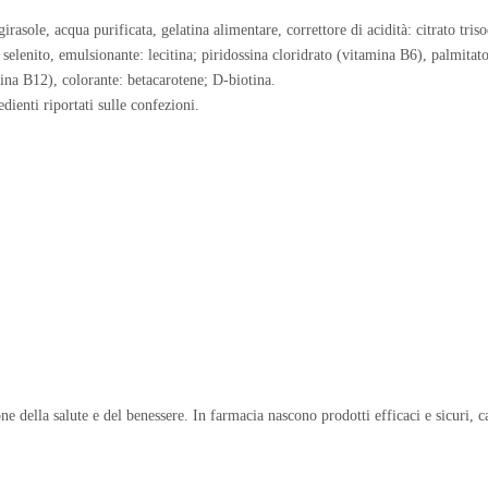
 girasole, acqua purificata, gelatina alimentare, correttore di acidità: citrato tr
lenito, emulsionante: lecitina; piridossina cloridrato (vitamina B6), palmitato
na B12), colorante: betacarotene; D-biotina.
dienti riportati sulle confezioni.
ne della salute e del benessere. In farmacia nascono prodotti efficaci e sicuri, c