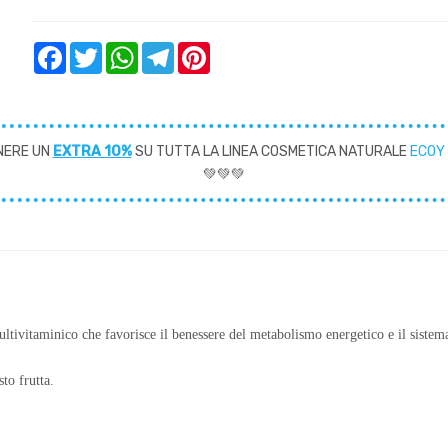
Facebook
Twitter
WhatsApp
Telegram
Pinterest
NERE UN
EXTRA 10%
SU TUTTA LA LINEA COSMETICA NATURALE
ECOY
💚💚💚
ltivitaminico che favorisce il benessere del metabolismo energetico e il sistem
to frutta.