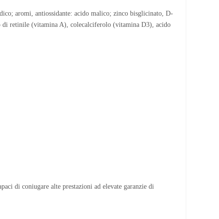
isodico; aromi, antiossidante: acido malico; zinco bisglicinato, D-
 di retinile (vitamina A), colecalciferolo (vitamina D3), acido
apaci di coniugare alte prestazioni ad elevate garanzie di