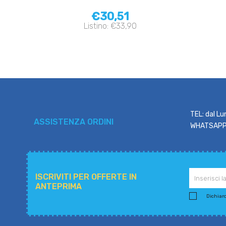
€30,51
Listino: €33,90
TEL: dal Lu
ASSISTENZA ORDINI
WHATSAPP: 
ISCRIVITI PER OFFERTE IN
ANTEPRIMA
Dichiaro 