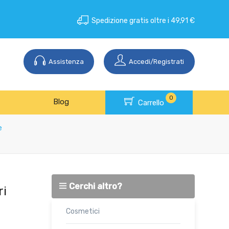
Spedizione gratis oltre i 49,91 €
Assistenza
Accedi/Registrati
0
Blog
Carrello
e
Cerchi altro?
ri
Cosmetici