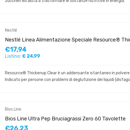
zuccheri ed aiuta a trasformare le sostanze nutritive in energia.
Nestlé
Nestlé Linea Alimentazione Speciale Resource® Thi
€17,94
Listino:
€ 24,99
Resource® Thickenup Clear è un addensante istantaneo in polvere per
Indicato per persone con problemi di deglutizione dei liquidi (disfagia
Bios Line
Bios Line Ultra Pep Bruciagrassi Zero 60 Tavolette
€26,23