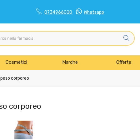
0734966000
Whatsapp
Cosmetici
Marche
Offerte
 peso corporeo
so corporeo