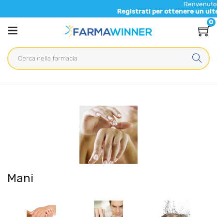
Benvenuto nel nuovo sito d
Registrati per ottenere un ulteriore 5% di sco
0
Home
Categorie
Cosmesi
/ Mani
Mani