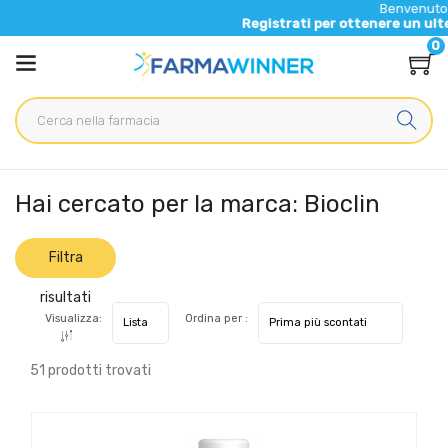
Benvenuto nel nuovo s
Registrati per ottenere un ulteriore 5% di
0
Home
Marche parafarmaci
Bioclin
Hai cercato per la marca: Bioclin
Filtra
risultati
Visualizza:
Ordina per :
51 prodotti trovati