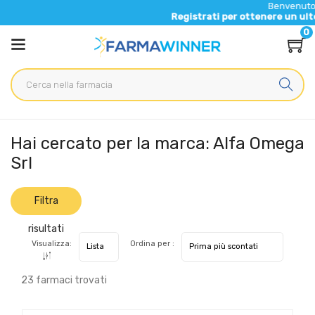
Benvenuto nel nuovo sit
Registrati per ottenere un ulteriore 5% di s
0
Home
Marche parafarmaci
Alfa Omega Srl
Hai cercato per la marca: Alfa Omega
Srl
Filtra
risultati
Visualizza:
Ordina per :
23 farmaci trovati