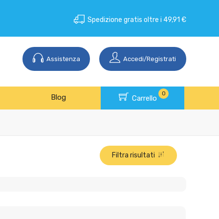
Spedizione gratis oltre i 49,91 €
Assistenza
Accedi/Registrati
0
Blog
Carrello
Filtra risultati