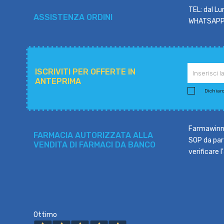
TEL: dal Lu
ASSISTENZA ORDINI
WHATSAPP: 
ISCRIVITI PER OFFERTE IN
ANTEPRIMA
Dichiaro 
Farmawinne
FARMACIA AUTORIZZATA ALLA
SOP da part
VENDITA DI FARMACI DA BANCO
verificare 
Ottimo