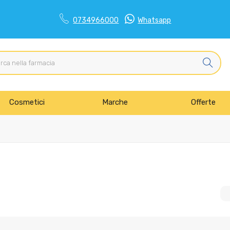
0734966000
Whatsapp
Cosmetici
Marche
Offerte