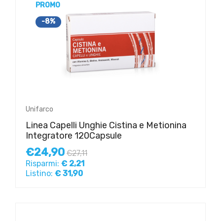
PROMO
-8%
Unifarco
Linea Capelli Unghie Cistina e Metionina
Integratore 120Capsule
€24,90
€27,11
Risparmi:
€ 2,21
Listino:
€ 31,90