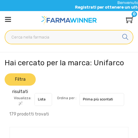
Benvenuto nel nuovo si
Registrati per ottenere un ulteriore 5% di
0
Home
Marche parafarmaci
Unifarco
Hai cercato per la marca: Unifarco
Filtra
risultati
Visualizza:
Ordina per :
179 prodotti trovati