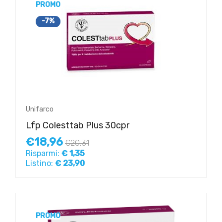
PROMO
-7%
Unifarco
Lfp Colesttab Plus 30cpr
€18,96
€20,31
Risparmi:
€ 1,35
Listino:
€ 23,90
PROMO