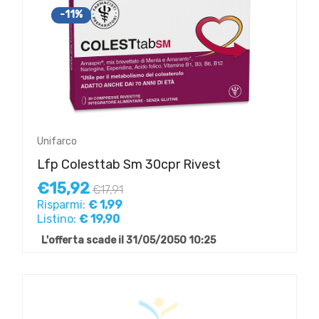
-11%
Unifarco
Lfp Colesttab Sm 30cpr Rivest
€15,92
€17,91
Risparmi:
€ 1,99
Listino:
€ 19,90
L'offerta scade il 31/05/2050 10:25