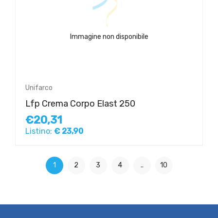
Immagine non disponibile
Unifarco
Lfp Crema Corpo Elast 250
€20,31
Listino:
€ 23,90
1
2
3
4
..
10