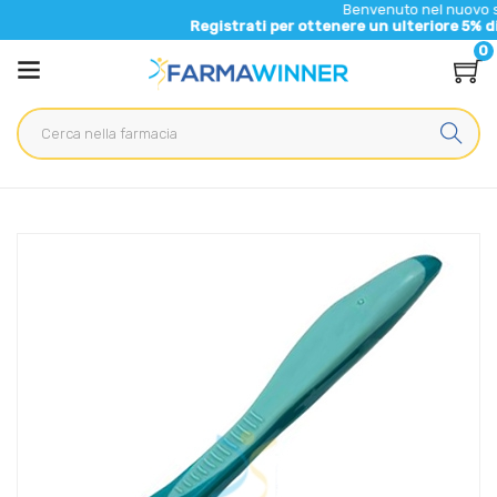
Benvenuto nel nuovo sito di Fa
Registrati per ottenere un ulteriore 5% di sconto s
0
Home
Catalogo
/
Igiene
/
Igiene dentale e dentiere
GUM Linea Igiene Dentale Quotidiana Spazzolino da Denti
Speciale per Protesi