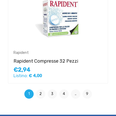
Rapident
Rapident Compresse 32 Pezzi
€2,94
Listino:
€ 4,00
1
2
3
4
..
9