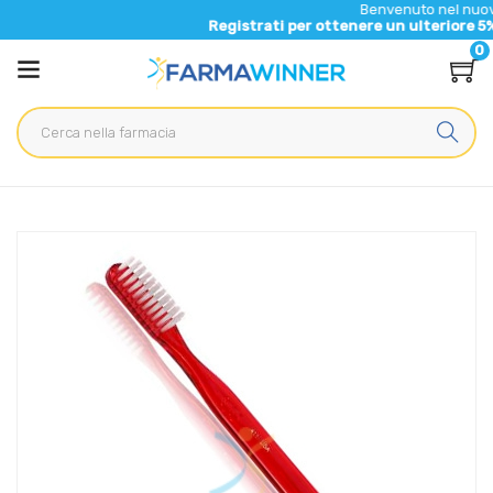
Benvenuto nel nuovo sito di F
Registrati per ottenere un ulteriore 5% di sconto 
0
Home
Catalogo
/
Igiene
/
Igiene dentale e dentiere
GUM Linea Igiene Dentale Quotidiana Classic 411 Spazzolino
Morbido Regular