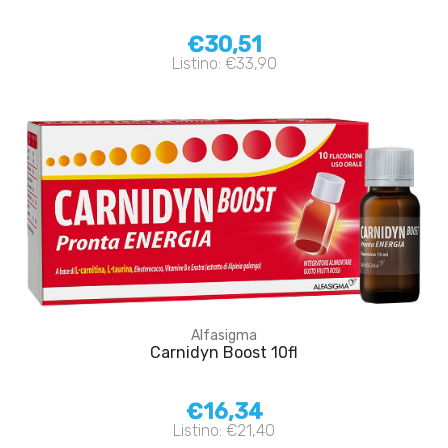
€30,51
Listino: €33,90
Alfasigma
Carnidyn Boost 10fl
€16,34
Listino: €21,40