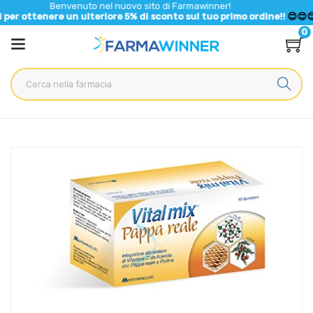
Benvenuto nel nuovo sito di Farmawinner!
ere un ulteriore 5% di sconto sul tuo primo ordine!!
😊😊😊😊
0
Home
Catalogo
/
Integrazione alimentare
/
Integratori
Vital mix Pappa Reale Energia per l'Organismo Tonico con
Vitamina B 10Flaconcini