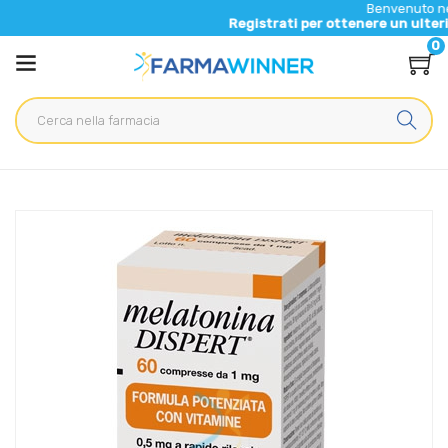
Benvenuto nel nuovo sit
Registrati per ottenere un ulteriore 5% di 
0
Home
Catalogo
/
Integrazione alimentare
/
Integratori
Vemedia Pharma Linea Sonno e Relax Melatonina 1 mg
Integratore 60 Compresse