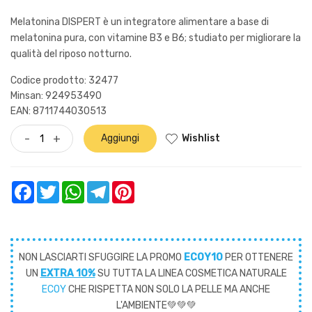
Melatonina DISPERT è un integratore alimentare a base di
melatonina pura, con vitamine B3 e B6; studiato per migliorare la
qualità del riposo notturno.
Codice prodotto: 32477
Minsan:
924953490
EAN: 8711744030513
Wishlist
-
+
Aggiungi
Facebook
Twitter
WhatsApp
Telegram
Pinterest
NON LASCIARTI SFUGGIRE LA PROMO
ECOY10
PER OTTENERE
UN
EXTRA 10%
SU TUTTA LA LINEA COSMETICA NATURALE
ECOY
CHE RISPETTA NON SOLO LA PELLE MA ANCHE
L'AMBIENTE💚💚💚