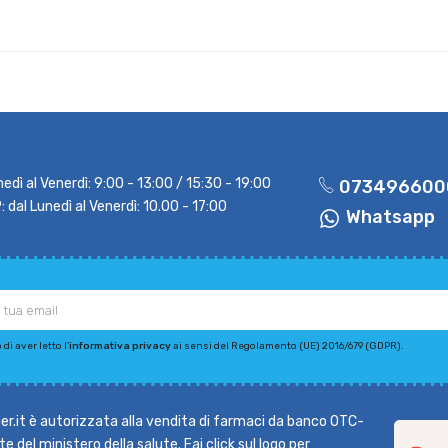
nedì al Venerdì: 9:00 - 13:00 / 15:30 - 19:00
073496600
dal Lunedì al Venerdì: 10.00 - 17:00
Whatsapp
di aver letto l'
informativa privacy
ai sensi del Regolamento (UE) 2016/679 (GDPR).
r.it è autorizzata alla vendita di farmaci da banco OTC-
e del ministero della salute. Fai click sul logo per