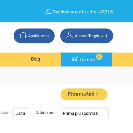
Spedizione gratis oltre i 49,91 €
Assistenza
Accedi/Registrati
0
Blog
Carrello
Filtra risultati
lizza:
Ordina per :