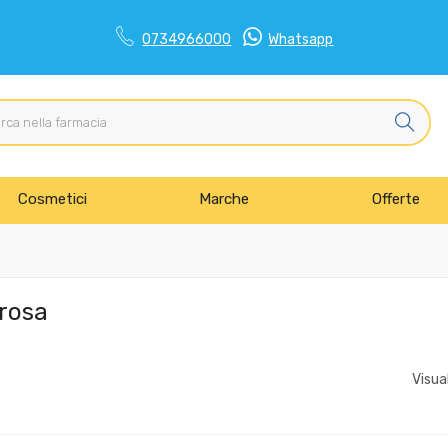
0734966000
Whatsapp
Cosmetici
Marche
Offerte
 rosa
Visua