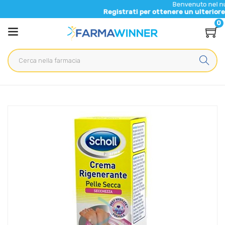
Benvenuto nel nuovo sito di
Registrati per ottenere un ulteriore 5% di scon
0
Home
Catalogo
/
Cosmesi
/
Piedi
Scholl Linea Secchezza Specifica Trattamento Rigenerante
Pelle Secca 50 ml