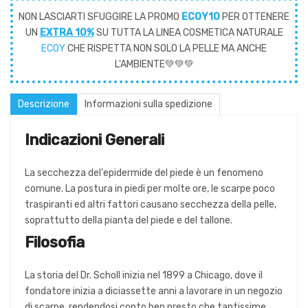
NON LASCIARTI SFUGGIRE LA PROMO
ECOY10
PER OTTENERE
UN
EXTRA 10%
SU TUTTA LA LINEA COSMETICA NATURALE
ECOY
CHE RISPETTA NON SOLO LA PELLE MA ANCHE
L'AMBIENTE💚💚💚
Descrizione
Informazioni sulla spedizione
Indicazioni Generali
La secchezza del'epidermide del piede è un fenomeno
comune. La postura in piedi per molte ore, le scarpe poco
traspiranti ed altri fattori causano secchezza della pelle,
soprattutto della pianta del piede e del tallone.
Filosofia
La storia del Dr. Scholl inizia nel 1899 a Chicago, dove il
fondatore inizia a diciassette anni a lavorare in un negozio
di scarpe, rendendosi conto ben presto che tantissime