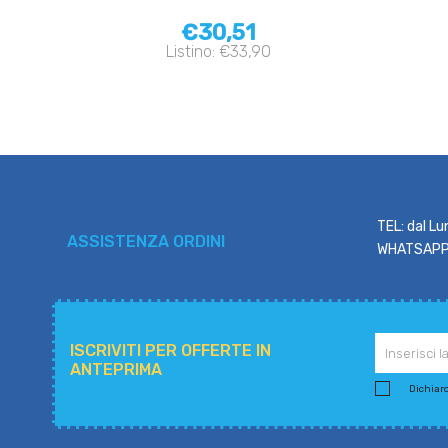
€30,51
Listino: €33,90
TEL: dal Lu
ASSISTENZA ORDINI
WHATSAPP: 
ISCRIVITI PER OFFERTE IN
ANTEPRIMA
Dichiaro 