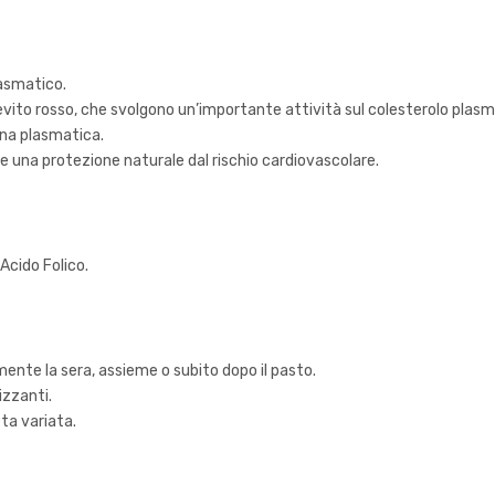
lasmatico.
vito rosso, che svolgono un’importante attività sul colesterolo plas
ina plasmatica.
e una protezione naturale dal rischio cardiovascolare.
Acido Folico.
mente la sera, assieme o subito dopo il pasto.
izzanti.
ieta variata.