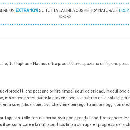
NERE UN
EXTRA 10%
SU TUTTA LA LINEA COSMETICA NATURALE
ECOY
💚💚💚
bale, Rottapharm Madaus offre prodotti che spaziano dall’igiene persona
 prodotti che possano offrire rimedi sicuri ed efficaci, in equilibrio 
se, ma anche promuovere la prevenzione e la cultura della salute, per mi
erca scientifica, obiettivo che viene perseguito ancora oggi con cos
ard applicati alle fasi di ricerca, sviluppo e produzione, Rottapharm
il personal care e la nutraceutica, fino a coniugare i progressi della c