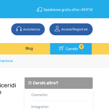
Spedizione gratis oltre i 49,91 €
Assistenza
Accedi/Registrati
0
Blog
Carrello
ompresse
Cerchi altro?
ceridi
e
Cosmetici
Integratori