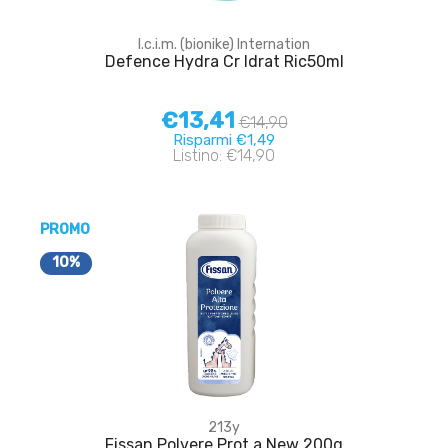
I.c.i.m. (bionike) Internation
Defence Hydra Cr Idrat Ric50ml
€13,41
€14,90
Risparmi €1,49
Listino: €14,90
PROMO
10%
213y
Fissan Polvere Prot a New 200g