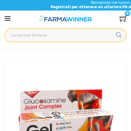
Benvenuto nel nuovo sito di Fa
Registrati per ottenere un ulteriore 5% di sconto 
0
Home
Catalogo
/
Optima Naturals Articolazioni Glucosamina Joint Complex Gel
125 ml