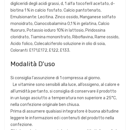
digliceridi degli acidi grassi, d, 1 alfa tocoferìl acetato, d-
biotina 1 % in calcio fosfato. Calcio pantotenato,
Emulsionante: Lecitina. Zinco ossido, Manganese solfato
monoidrato, Cianocobalamina 0,1 % in gelatina, Calcio
fluoruro, Potassio ioduro 10% in lattosio, Piridossina
cloridrato, Tiamina mononitrato, Riboflavina, Rame ossido,
Acido folico, Colecalciferolo soluzione in olio di soia,
Coloranti: E171,E172, E122, E133.
Modalità D'uso
Si consiglia l'assunzione di 1 compressa al giorno.
Le vitamine sono sensibili alla luce, all’ossigeno, al calore e
all’umidità pertanto, si consiglia di conservare il prodotto
in un luogo asciutto a temperatura non superiore a 25°C,
nella confezione originale ben chiusa.
Prima di assumere qualsiasi integratore è buona abitudine
leggere le informazioni ed i contenuti del prodotto nella
confezione.