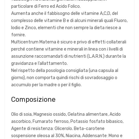
particolare di Ferro ed Acido Folico.
Aumenta anche il fabbisogno delle vitamine A,C,D, del
complesso delle vitamine B e di alcuni minerali quali Fluoro,
Iodio e Zinco, elementi che non sempre la dieta riesce a
fornire.
Multicentrum Materna è sicuro e privo di effetti collaterali
perché contiene vitamine e minerali in linea con i livelli di
assunzione raccomandati di nutrienti (L.A.R.N.) durante la
gravidanza e l’allattamento.
Nel rispetto della posologia consigliata (una capsula al
giorno), non comporta quindi rischi di sovradosaggio o
accumulo per la madre o per il figlio.
Composizione
Olio di soia, Magnesio ossido, Gelatina alimentare, Acido
ascorbico, Fumarato ferroso, Potassio fosfato bibasico,
Agente di resistenza: Glicerolo. Beta-carotene
sospensione oleosa al 30%, Niacina, Addensante: Mono e