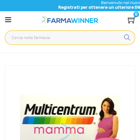
Benvenuto nel nuovo sito di F
Registrati per ottenere un ulteriore 5% di sconto
0
Home
Catalogo
/
Mamma e bambino
/
Integrazione Mamma
/
Integratori
Multicentrum Linea Gravidanza Mamma Integratore
Alimentare 30 compresse