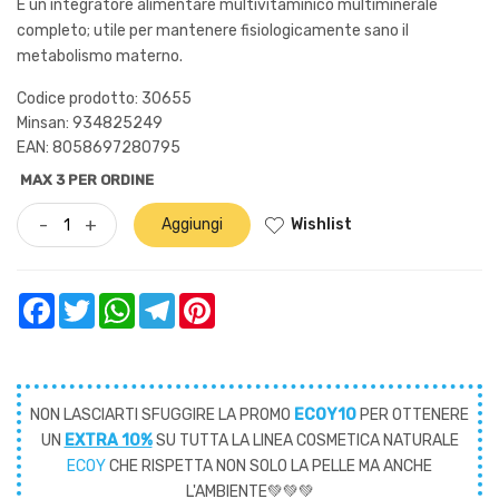
È un integratore alimentare multivitaminico multiminerale
completo; utile per mantenere fisiologicamente sano il
metabolismo materno.
Codice prodotto: 30655
Minsan:
934825249
EAN: 8058697280795
MAX 3 PER ORDINE
Wishlist
-
+
Aggiungi
Facebook
Twitter
WhatsApp
Telegram
Pinterest
NON LASCIARTI SFUGGIRE LA PROMO
ECOY10
PER OTTENERE
UN
EXTRA 10%
SU TUTTA LA LINEA COSMETICA NATURALE
ECOY
CHE RISPETTA NON SOLO LA PELLE MA ANCHE
L'AMBIENTE💚💚💚