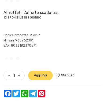
Affrettati! L'offerta scade tra:
DISPONIBILE IN 1 GIORNO
Codice prodotto: 23057
Minsan:
938962091
EAN: 8033182370571
Wishlist
-
+
Aggiungi
Facebook
Twitter
WhatsApp
Telegram
Pinterest