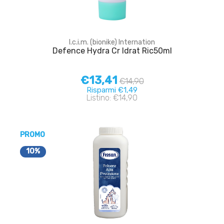
I.c.i.m. (bionike) Internation
Defence Hydra Cr Idrat Ric50ml
€13,41
€14,90
Risparmi €1,49
Listino: €14,90
PROMO
10%