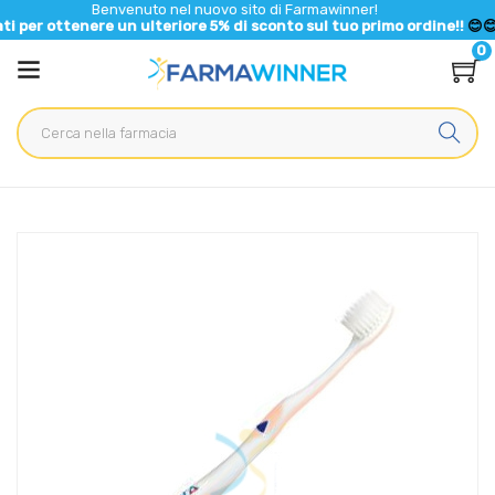
Benvenuto nel nuovo sito di Farmawinner!
tenere un ulteriore 5% di sconto sul tuo primo ordine!!
😊😊😊😊
0
Home
Catalogo
/
meridol Linea Igiene Dentale Quotidiana 1 Spazzolino Perio
Gengive Irritate