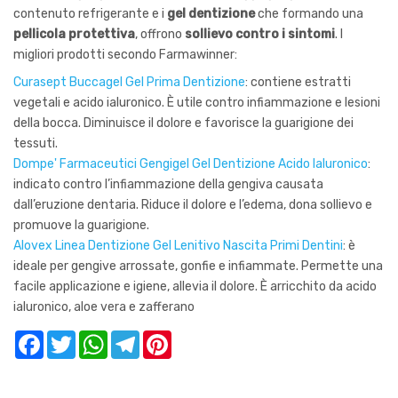
contenuto refrigerante e i
gel dentizione
che formando una
pellicola protettiva
, offrono
sollievo contro i sintomi
. I
migliori prodotti secondo Farmawinner:
Curasept Buccagel Gel Prima Dentizione
: contiene estratti
vegetali e acido ialuronico. È utile contro infiammazione e lesioni
della bocca. Diminuisce il dolore e favorisce la guarigione dei
tessuti.
Dompe' Farmaceutici Gengigel Gel Dentizione Acido Ialuronico
:
indicato contro l’infiammazione della gengiva causata
dall’eruzione dentaria. Riduce il dolore e l’edema, dona sollievo e
promuove la guarigione.
Alovex Linea Dentizione Gel Lenitivo Nascita Primi Dentini
: è
ideale per gengive arrossate, gonfie e infiammate. Permette una
facile applicazione e igiene, allevia il dolore. È arricchito da acido
ialuronico, aloe vera e zafferano
Facebook
Twitter
WhatsApp
Telegram
Pinterest