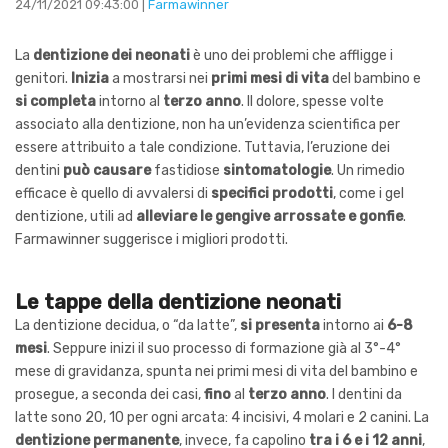
24/11/2021 09:43:00 |
Farmawinner
La
dentizione dei neonati
è uno dei problemi che affligge i
genitori.
Inizia
a mostrarsi nei
primi mesi di vita
del bambino e
si completa
intorno al
terzo anno
. Il dolore, spesse volte
associato alla dentizione, non ha un’evidenza scientifica per
essere attribuito a tale condizione. Tuttavia, l’eruzione dei
dentini
può causare
fastidiose
sintomatologie
. Un rimedio
efficace è quello di avvalersi di
specifici prodotti
, come i gel
dentizione, utili ad
alleviare le gengive arrossate e gonfie
.
Farmawinner suggerisce i migliori prodotti.
Le tappe della dentizione neonati
La dentizione decidua, o “da latte”,
si presenta
intorno ai
6-8
mesi
. Seppure inizi il suo processo di formazione già al 3°-4°
mese di gravidanza, spunta nei primi mesi di vita del bambino e
prosegue, a seconda dei casi,
fino
al
terzo anno
. I dentini da
latte sono 20, 10 per ogni arcata: 4 incisivi, 4 molari e 2 canini. La
dentizione permanente
, invece, fa capolino
tra i 6 e i 12 anni
,