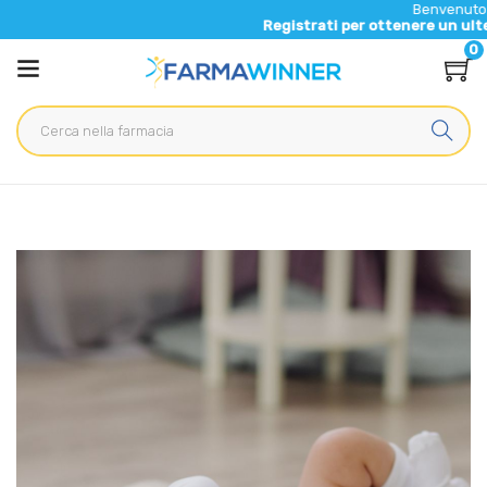
Benvenuto nel nuov
Registrati per ottenere un ulteriore 5
0
Home
Blog
Salute generale
La dentizione nei neonati: quando inizia, quali problemi crea e
come curarla