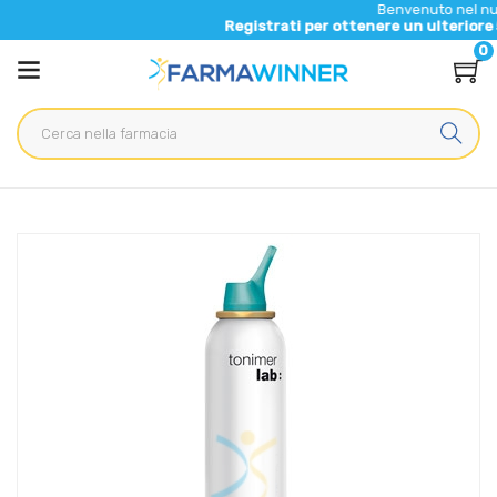
Benvenuto nel nuovo sito di 
Registrati per ottenere un ulteriore 5% di scont
0
Home
Catalogo
/
Salute
/
Protezione Occhi Naso Gola
Ganassini Linea Tonimer Lab Normal Soluzione Isotonica
Strong Spray 200 ml