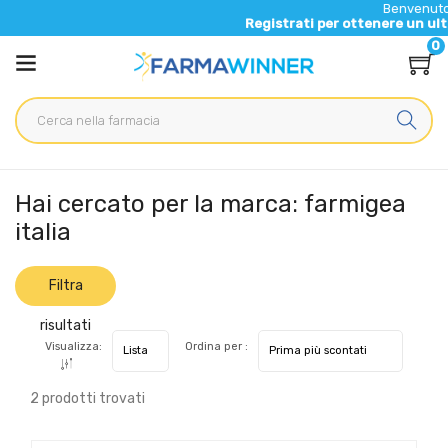
Benvenuto nel 
Registrati per ottenere un ulterio
0
Home
Marche parafarmaci
farmigea italia
Hai cercato per la marca: farmigea
italia
Filtra
risultati
Visualizza:
Ordina per :
2 prodotti trovati