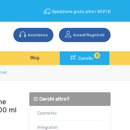
Spedizione gratis oltre i 49,91 €
Assistenza
Accedi/Registrati
0
Blog
Carrello
0 ml
Cerchi altro?
he
00 ml
Cosmetici
Integratori