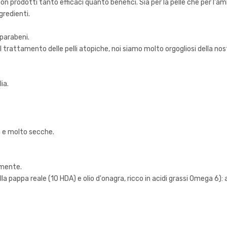
con prodotti tanto efficaci quanto benefici. Sia per la pelle che per l'a
gredienti.
parabeni.
el trattamento delle pelli atopiche, noi siamo molto orgogliosi della n
ia.
a e molto secche.
amente.
 pappa reale (10 HDA) e olio d'onagra, ricco in acidi grassi Omega 6): ai