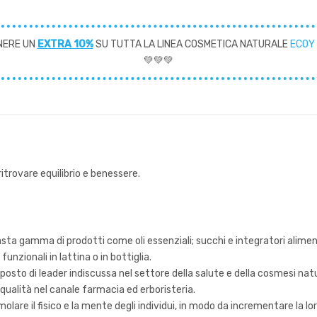
NERE UN
EXTRA 10%
SU TUTTA LA LINEA COSMETICA NATURALE
ECOY
💚💚💚
itrovare equilibrio e benessere.
sta gamma di prodotti come oli essenziali; succhi e integratori alimen
funzionali in lattina o in bottiglia.
to di leader indiscussa nel settore della salute e della cosmesi natu
ualità nel canale farmacia ed erboristeria.
olare il fisico e la mente degli individui, in modo da incrementare la l