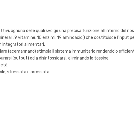
 attivi, ognuna delle quali svolge una precisa funzione all’interno del n
inerali, 9 vitamine, 10 enzimi, 19 aminoacidi) che costituisce l’input pe
 integratori alimentari.
olare (acemannano) stimola il sistema immunitario rendendolo efficient
urarsi (output) ed a disintossicarsi, eliminando le tossine.
ietà.
bile, stressata e arrossata.