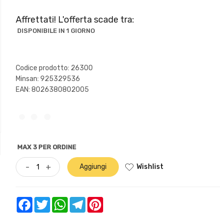
Affrettati! L'offerta scade tra:
DISPONIBILE IN 1 GIORNO
Codice prodotto: 26300
Minsan:
925329536
EAN: 8026380802005
MAX 3 PER ORDINE
Wishlist
-
+
Aggiungi
Facebook
Twitter
WhatsApp
Telegram
Pinterest