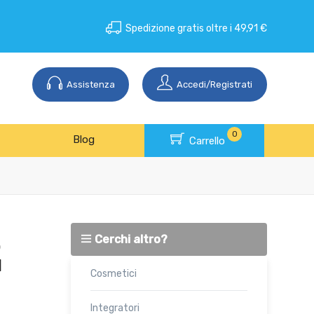
Spedizione gratis oltre i 49,91 €
Assistenza
Accedi/Registrati
0
Blog
Carrello
Cerchi altro?
o
l
Cosmetici
Integratori