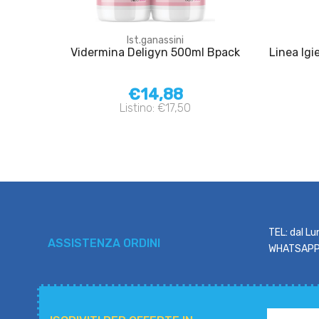
Ist.ganassini
Vidermina Deligyn 500ml Bpack
Linea Igi
€14,88
Listino: €17,50
TEL: dal Lu
ASSISTENZA ORDINI
WHATSAPP: 