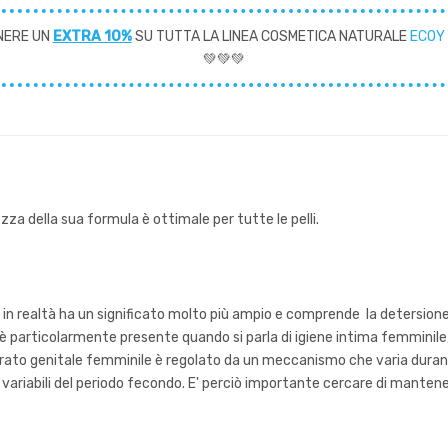
NERE UN
EXTRA 10%
SU TUTTA LA LINEA COSMETICA NATURALE
ECOY
💚💚💚
zza della sua formula è ottimale per tutte le pelli.
ma in realtà ha un significato molto più ampio e comprende la detersione 
è particolarmente presente quando si parla di igiene intima femminile
apparato genitale femminile è regolato da un meccanismo che varia durant
li variabili del periodo fecondo. E' perciò importante cercare di mant