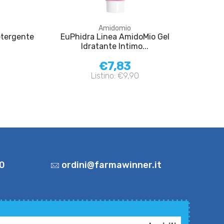
Amidomio
etergente
EuPhidra Linea AmidoMio Gel
Idratante Intimo...
€7,83
Listino: €9,90
0
ordini@farmawinner.it