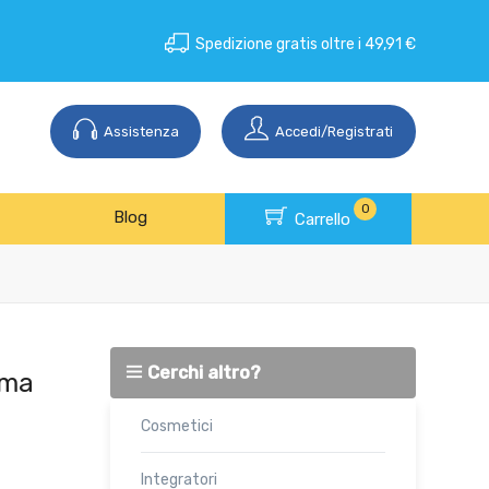
Spedizione gratis oltre i 49,91 €
Assistenza
Accedi/Registrati
0
Blog
Carrello
Cerchi altro?
ima
Cosmetici
Integratori