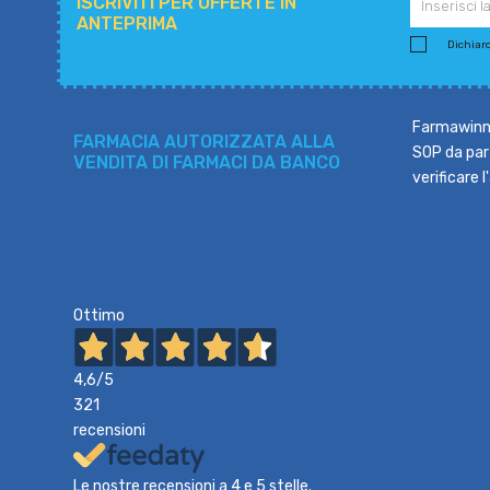
ISCRIVITI PER OFFERTE IN
ANTEPRIMA
Dichiaro 
Farmawinne
FARMACIA AUTORIZZATA ALLA
SOP da part
VENDITA DI FARMACI DA BANCO
verificare 
Ottimo
4,6
/5
321
recensioni
Le nostre recensioni a 4 e 5 stelle.