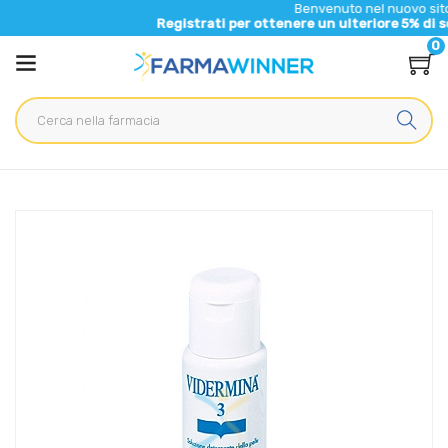
Benvenuto nel nuovo sito di Farm
Registrati per ottenere un ulteriore 5% di sconto su
0
Home
Catalogo
/
Igiene
/
Igiene Intima
Vidermina Linea Blu Intima Detergente Delicato Rinfrescante
pH Acido 200 ml