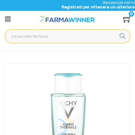
Benvenuto nel nuovo sito di
Registrati per ottenere un ulteriore 5% di scon
0
Home
Catalogo
/
Cosmesi
/
Viso
/
Viso Unisex
Vichy Linea Purete Thermale Viso Lozione Tonica
Perfezionatrice Pulizia 200 ml