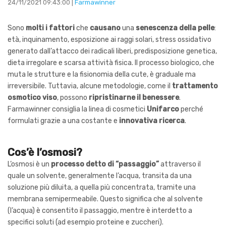
24/11/2021 09:43:00 |
Farmawinner
Sono
molti i fattori
che
causano
una
senescenza della pelle
:
età, inquinamento, esposizione ai raggi solari, stress ossidativo
generato dall’attacco dei radicali liberi, predisposizione genetica,
dieta irregolare e scarsa attività fisica. Il processo biologico, che
muta le strutture e la fisionomia della cute, è graduale ma
irreversibile. Tuttavia, alcune metodologie, come il
trattamento
osmotico viso
, possono
ripristinarne il benessere
.
Farmawinner consiglia la linea di cosmetici
Unifarco
perché
formulati grazie a una costante e
innovativa ricerca
.
Cos’è l’osmosi?
L’osmosi è un
processo detto di “passaggio”
attraverso il
quale un solvente, generalmente l’acqua, transita da una
soluzione più diluita, a quella più concentrata, tramite una
membrana semipermeabile. Questo significa che al solvente
(l’acqua) è consentito il passaggio, mentre è interdetto a
specifici soluti (ad esempio proteine e zuccheri).