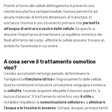
Poiché attorno alle cellule dell’organismo è presente una
membrana plastica semipermeabile, l’osmosi permette ad
alcune molecole, di limitate dimensioni, di transitare. In
sostanza: l’osmosi è uno strumento primario che
permette
all’acqua di
entrare e uscire dalle cellule
. Da questo si
desume l’importanza di mantenere un equilibrio osmotico dei
fluidi all’interno del corpo, affinché le cellule possano trovare un
ambiente favorevole in cui vivere.
A cosa serve il trattamento osmotico
viso?
I residui, accumulati nel lungo periodo, determinano la
famigerata
ritenzione idrica
e l’ingrossamento delle cellule.
Questa condizione ostacola la circolazione sanguigna e innesca
la
cellulite
, facendo acquisire alla pelle il classico aspetto “a
buccia d’arancia”. Il trattamento osmotico viso
è utile
a
ristabilire l’equilibrio, la
comunicazione cellulare
e a
eliminare
l’acqua e le tossine in eccesso
. Compie, dunque, un’importante