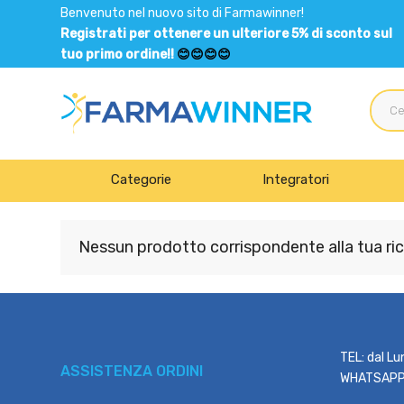
Benvenuto nel nuovo sito di Farmawinner!
Registrati per ottenere un ulteriore 5% di sconto sul
tuo primo ordine!!
😊😊😊😊
Categorie
Integratori
Nessun prodotto corrispondente alla tua ric
TEL: dal Lu
ASSISTENZA ORDINI
WHATSAPP: 