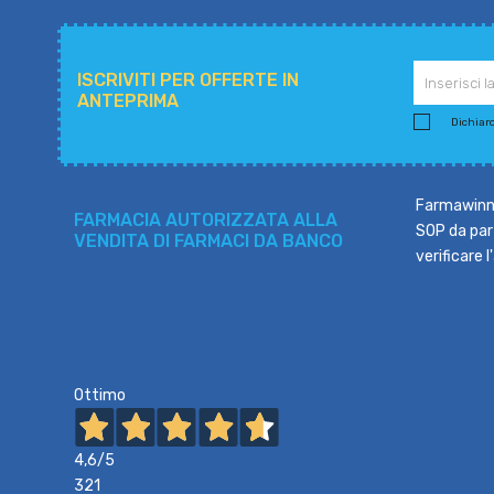
ISCRIVITI PER OFFERTE IN
ANTEPRIMA
Dichiaro 
Farmawinne
FARMACIA AUTORIZZATA ALLA
SOP da part
VENDITA DI FARMACI DA BANCO
verificare 
Ottimo
4,6
/5
321