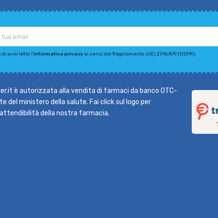
di aver letto l'
informativa privacy
ai sensi del Regolamento (UE) 2016/679 (GDPR).
r.it è autorizzata alla vendita di farmaci da banco OTC-
e del ministero della salute. Fai click sul logo per
l'attendibilità della nostra farmacia.