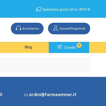
Spedizione gratis oltre i 49,91 €
Assistenza
Accedi/Registrati
0
Blog
Carrello
0
ordini@farmawinner.it