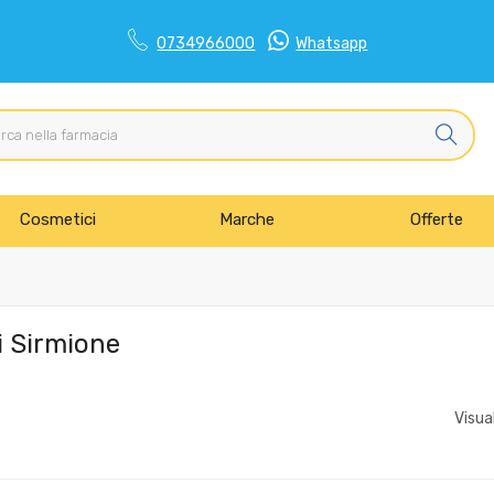
0734966000
Whatsapp
Cosmetici
Marche
Offerte
i Sirmione
Visua