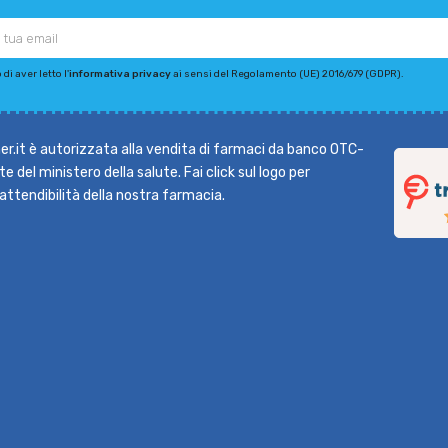
di aver letto l'
informativa privacy
ai sensi del Regolamento (UE) 2016/679 (GDPR).
r.it è autorizzata alla vendita di farmaci da banco OTC-
e del ministero della salute. Fai click sul logo per
l'attendibilità della nostra farmacia.