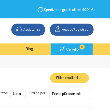
Spedizione gratis oltre i 49,91 €
Assistenza
Accedi/Registrati
0
Blog
Carrello
Filtra risultati
lizza:
Ordina per :