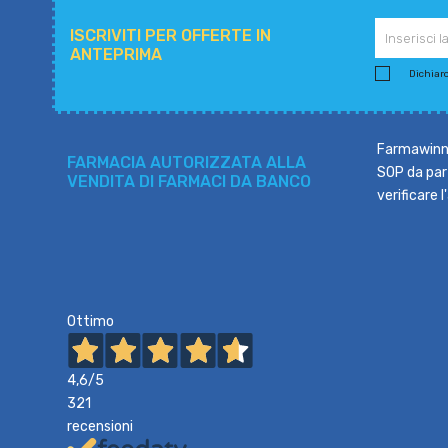
ISCRIVITI PER OFFERTE IN
ANTEPRIMA
Dichiaro 
Farmawinne
FARMACIA AUTORIZZATA ALLA
SOP da part
VENDITA DI FARMACI DA BANCO
verificare 
Ottimo
4,6
/5
321
recensioni