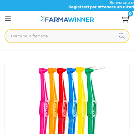
Benvenuto nel nuovo sito 
Registrati per ottenere un ulteriore 5% di sc
0
Home
Catalogo
/
Igiene
/
Igiene Orale
TePe Linea Cura Dentale Quotidiana 6 Scovolini Angolati 0,70
Colore Giallo