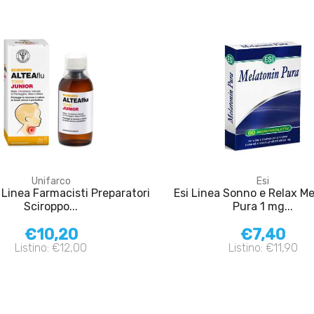
Unifarco
Esi
 Linea Farmacisti Preparatori
Esi Linea Sonno e Relax M
Sciroppo...
Pura 1 mg...
€10,20
€7,40
Listino: €12,00
Listino: €11,90