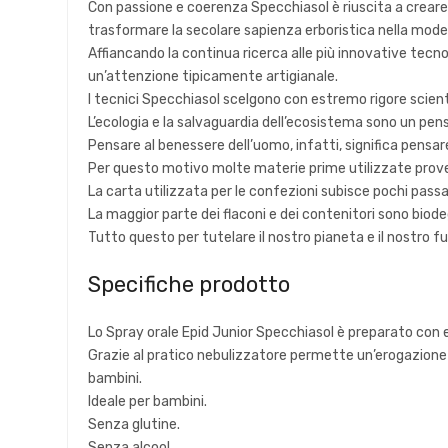
Con passione e coerenza Specchiasol è riuscita a creare
trasformare la secolare sapienza erboristica nella mode
Affiancando la continua ricerca alle più innovative tecno
un’attenzione tipicamente artigianale.
I tecnici Specchiasol scelgono con estremo rigore scientif
L’ecologia e la salvaguardia dell’ecosistema sono un pens
Pensare al benessere dell’uomo, infatti, significa pensar
Per questo motivo molte materie prime utilizzate prove
La carta utilizzata per le confezioni subisce pochi passa
La maggior parte dei flaconi e dei contenitori sono biode
Tutto questo per tutelare il nostro pianeta e il nostro fu
Specifiche prodotto
Lo Spray orale Epid Junior Specchiasol è preparato con es
Grazie al pratico nebulizzatore permette un’erogazione 
bambini.
Ideale per bambini.
Senza glutine.
Senza alcool.