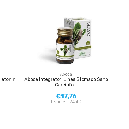
Aboca
elatonin
Aboca Integratori Linea Stomaco Sano
Carciofo...
€17,76
Listino: €24,40