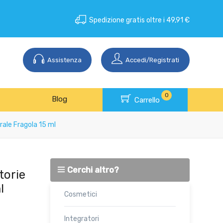
Spedizione gratis oltre i 49,91 €
Assistenza
Accedi/Registrati
0
Blog
Carrello
rale Fragola 15 ml
Cerchi altro?
torie
l
Cosmetici
Integratori