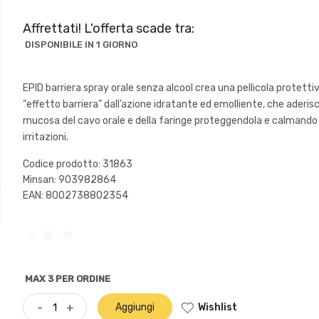
Affrettati! L'offerta scade tra:
DISPONIBILE IN 1 GIORNO
EPID barriera spray orale senza alcool crea una pellicola protetti
“effetto barriera” dall’azione idratante ed emolliente, che aderisc
mucosa del cavo orale e della faringe proteggendola e calmando 
irritazioni.
Codice prodotto: 31863
Minsan:
903982864
EAN: 8002738802354
MAX 3 PER ORDINE
Wishlist
-
+
Aggiungi