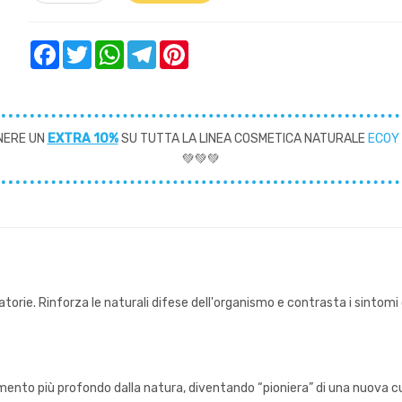
Facebook
Twitter
WhatsApp
Telegram
Pinterest
NERE UN
EXTRA 10%
SU TUTTA LA LINEA COSMETICA NATURALE
ECOY
💚💚💚
iratorie. Rinforza le naturali difese dell'organismo e contrasta i sinto
ento più profondo dalla natura, diventando “pioniera” di una nuova cul