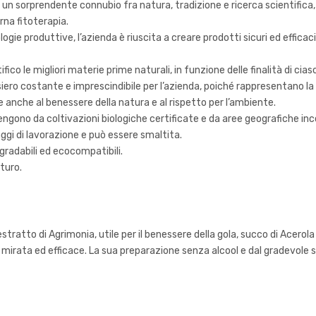
 un sorprendente connubio fra natura, tradizione e ricerca scientifica
rna fitoterapia.
logie produttive, l’azienda è riuscita a creare prodotti sicuri ed effi
ico le migliori materie prime naturali, in funzione delle finalità di cia
iero costante e imprescindibile per l’azienda, poiché rappresentano la v
e anche al benessere della natura e al rispetto per l’ambiente.
ngono da coltivazioni biologiche certificate e da aree geografiche i
ggi di lavorazione e può essere smaltita.
gradabili ed ecocompatibili.
turo.
tratto di Agrimonia, utile per il benessere della gola, succo di Acerola 
mirata ed efficace. La sua preparazione senza alcool e dal gradevole 