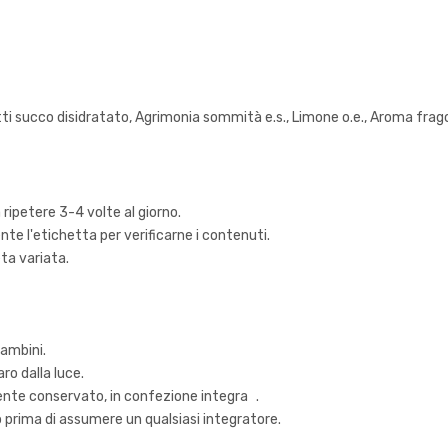
 frutti succo disidratato, Agrimonia sommità e.s., Limone o.e., Aroma frago
 ripetere 3-4 volte al giorno.
te l'etichetta per verificarne i contenuti.
eta variata.
bambini.
ro dalla luce.
ente conservato, in confezione integra .
o prima di assumere un qualsiasi integratore.