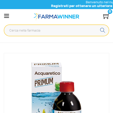
Benvenuto nel nuovo sito di Fa
Registrati per ottenere un ulteriore 5% di sconto 
0
Home
Catalogo
/
Integrazione alimentare
/
Naturali e Fitoterapici
Specchiasol Linea Depurativi Drenanti Primum Sciroppo
Integratore Mela 250 ml