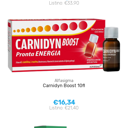
Listino: €33,90
Alfasigma
Carnidyn Boost 10fl
€16,34
Listino: €21,40