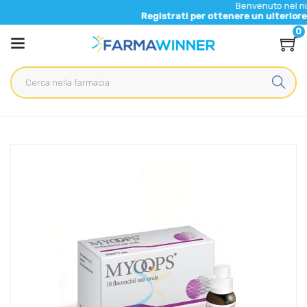
Benvenuto nel nuovo sito di Fa
Registrati per ottenere un ulteriore 5% di sconto 
0
Home
Catalogo
/
Integrazione alimentare
/
Integratori
Sooft Italia Linea Salute degli Occhi Myoops Integratore
Alimentare 10 Flaconcin