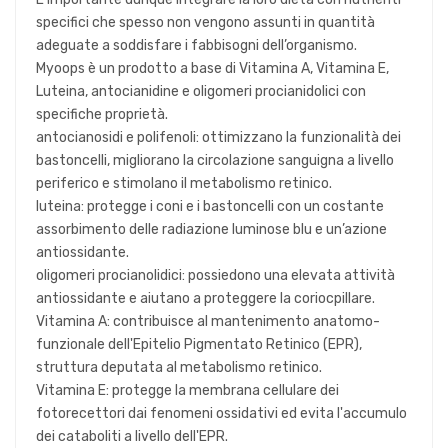
specifici che spesso non vengono assunti in quantità
adeguate a soddisfare i fabbisogni dell’organismo.
Myoops è un prodotto a base di Vitamina A, Vitamina E,
Luteina, antocianidine e oligomeri procianidolici con
specifiche proprietà.
antocianosidi e polifenoli: ottimizzano la funzionalità dei
bastoncelli, migliorano la circolazione sanguigna a livello
periferico e stimolano il metabolismo retinico.
luteina: protegge i coni e i bastoncelli con un costante
assorbimento delle radiazione luminose blu e un’azione
antiossidante.
oligomeri procianolidici: possiedono una elevata attività
antiossidante e aiutano a proteggere la coriocpillare.
Vitamina A: contribuisce al mantenimento anatomo-
funzionale dell'Epitelio Pigmentato Retinico (EPR),
struttura deputata al metabolismo retinico.
Vitamina E: protegge la membrana cellulare dei
fotorecettori dai fenomeni ossidativi ed evita l'accumulo
dei cataboliti a livello dell'EPR.