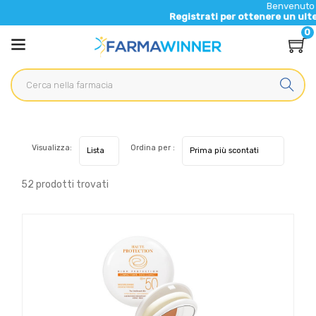
Benvenuto nel nuovo sit
Registrati per ottenere un ulteriore 5% di 
0
Visualizza:
Ordina per :
52 prodotti trovati