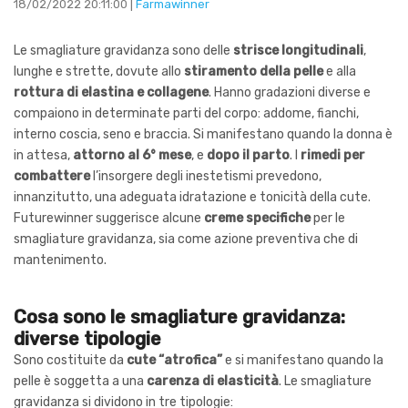
18/02/2022 20:11:00 |
Farmawinner
Le smagliature gravidanza sono delle
strisce longitudinali
,
lunghe e strette, dovute allo
stiramento della pelle
e alla
rottura di elastina e collagene
. Hanno gradazioni diverse e
compaiono in determinate parti del corpo: addome, fianchi,
interno coscia, seno e braccia. Si manifestano quando la donna è
in attesa,
attorno al 6° mese
, e
dopo il parto
. I
rimedi per
combattere
l’insorgere degli inestetismi prevedono,
innanzitutto, una adeguata idratazione e tonicità della cute.
Futurewinner suggerisce alcune
creme specifiche
per le
smagliature gravidanza, sia come azione preventiva che di
mantenimento.
Cosa sono le smagliature gravidanza:
diverse tipologie
Sono costituite da
cute “atrofica”
e si manifestano quando la
pelle è soggetta a una
carenza di elasticità
. Le smagliature
gravidanza si dividono in tre tipologie: