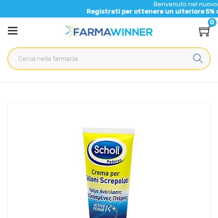
Benvenuto nel nuovo sito di F
Registrati per ottenere un ulteriore 5% di sconto
0
Home
Catalogo
/
Cosmesi
/
Piedi
Scholl Linea Secchezza Specifica Trattamento Talloni
Screpolati 50 ml