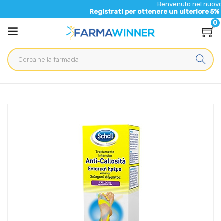
Benvenuto nel nuovo sito di F
Registrati per ottenere un ulteriore 5% di sconto
0
Home
Catalogo
/
Cosmesi
/
Piedi
Scholl Linea Calli e Durezze Trattamento Intensivo Anti-
Callosità 75 ml