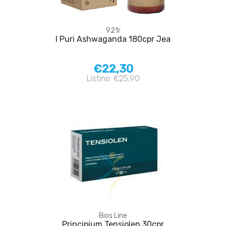
921r
I Puri Ashwaganda 180cpr Jea
€22,30
Listino: €25,90
Bios Line
Principium Tensiolen 30cpr