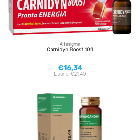
Alfasigma
Carnidyn Boost 10fl
€16,34
Listino: €21,40