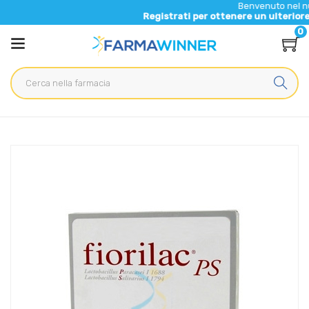
Benvenuto nel nuovo sito di F
Registrati per ottenere un ulteriore 5% di sconto
0
Home
Catalogo
/
Integrazione alimentare
/
Integratori
Scharper Linea Intestino Sano Florilac PS Integratore
Alimentare 10 Buste