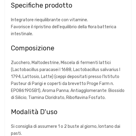
Specifiche prodotto
Integratore riequilibrante con vitamine.
Favorisce il ripristino dell'equilibrio della flora batterica
intestinale.
Composizione
Zucchero, Maltodestrine, Miscela di fermenti lattici
(Lactobacillus paracasei I 1688, Lactobacillus salivarius I
1794, Lattosio, Latte) (ceppi depositati presso l'Istituto
Pasteur di Parigi e coperti da brevetto Proge Farm n.
EP0861905B1), Aroma Panna; Antiagglomerante: Biossido
di Silicio; Tiamina Cloridrato, Riboflavina Fosfato.
Modalità D'uso
Si consiglia di assumere 1 o 2 buste al giorno, lontano dai
pasti.