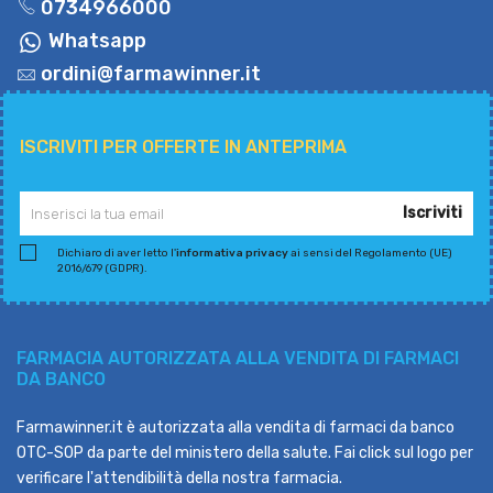
0734966000
Whatsapp
ordini@farmawinner.it
ISCRIVITI PER OFFERTE IN ANTEPRIMA
Iscriviti
Dichiaro di aver letto l'
informativa privacy
ai sensi del Regolamento (UE)
2016/679 (GDPR).
FARMACIA AUTORIZZATA ALLA VENDITA DI FARMACI
DA BANCO
Farmawinner.it è autorizzata alla vendita di farmaci da banco
OTC-SOP da parte del ministero della salute. Fai click sul logo per
verificare l'attendibilità della nostra farmacia.