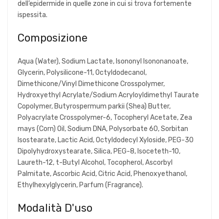
dell’epidermide in quelle zone in cui si trova fortemente
ispessita.
Composizione
Aqua (Water), Sodium Lactate, Isononyl Isononanoate,
Glycerin, Polysilicone-11, Octyldodecanol,
Dimethicone/Vinyl Dimethicone Crosspolymer,
Hydroxyethyl Acrylate/Sodium Acryloyldimethyl Taurate
Copolymer, Butyrospermum parkii (Shea) Butter,
Polyacrylate Crosspolymer-6, Tocopheryl Acetate, Zea
mays (Corn) Oil, Sodium DNA, Polysorbate 60, Sorbitan
Isostearate, Lactic Acid, Octyldodecyl Xyloside, PEG-30
Dipolyhydroxystearate, Silica, PEG-8, Isoceteth-10,
Laureth-12, t-Butyl Alcohol, Tocopherol, Ascorbyl
Palmitate, Ascorbic Acid, Citric Acid, Phenoxyethanol,
Ethylhexylglycerin, Parfum (Fragrance).
Modalità D'uso