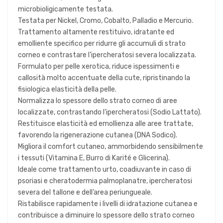
microbioligicamente testata.
Testata per Nickel, Cromo, Cobalto, Palladio e Mercurio.
Trattamento altamente restituivo, idratante ed
emolliente specifico per ridurre gli accumuli di strato
corneo e contrastare l’ipercheratosi severa localizzata.
Formulato per pelle xerotica, riduce ispessimenti e
callosità molto accentuate della cute, ripristinando la
fisiologica elasticità della pelle.
Normalizza lo spessore dello strato corneo di aree
localizzate, contrastando l’ipercheratosi (Sodio Lattato).
Restituisce elasticità ed emollienza alle aree trattate,
favorendo la rigenerazione cutanea (DNA Sodico).
Migliora il comfort cutaneo, ammorbidendo sensibilmente
i tessuti (Vitamina E, Burro di Karité e Glicerina).
Ideale come trattamento urto, coadiuvante in caso di
psoriasi e cheratodermia palmoplanatre, ipercheratosi
severa del tallone e dell’area periungueale.
Ristabilisce rapidamente i livelli di idratazione cutanea e
contribuisce a diminuire lo spessore dello strato corneo