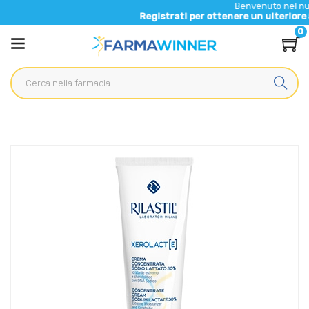
Benvenuto nel nuovo sito di 
Registrati per ottenere un ulteriore 5% di scont
0
Home
Catalogo
/
Cosmesi
/
Viso
Rilastil Linea Xerolact Pelle Xerotica Crema Nutriente Sodio
Lattato 40 ml