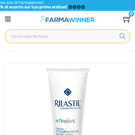
 Farmawinner!
to sul tuo primo ordine!!
😊😊😊😊
0
Home
Catalogo
/
Cosmesi
/
Trucco
Rilastil Linea Intensive Anti-Invecchiamento Crema Contorno
Occhi 15 ml