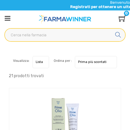
Benvenuto nel nuovo sito
Registrati per ottenere un ulteriore 5% di s
0
Visualizza:
Ordina per :
21 prodotti trovati