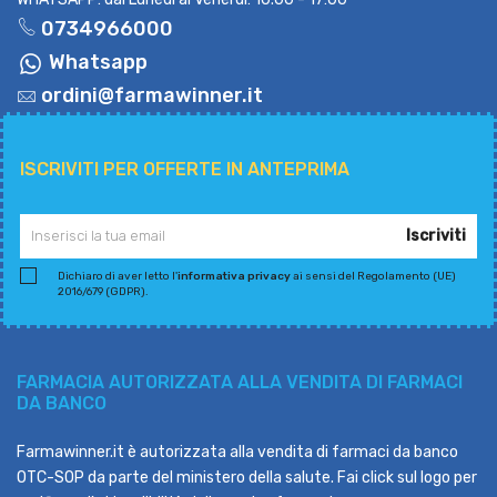
0734966000
Whatsapp
ordini@farmawinner.it
ISCRIVITI PER OFFERTE IN ANTEPRIMA
Iscriviti
Dichiaro di aver letto l'
informativa privacy
ai sensi del Regolamento (UE)
2016/679 (GDPR).
FARMACIA AUTORIZZATA ALLA VENDITA DI FARMACI
DA BANCO
Farmawinner.it è autorizzata alla vendita di farmaci da banco
OTC-SOP da parte del ministero della salute. Fai click sul logo per