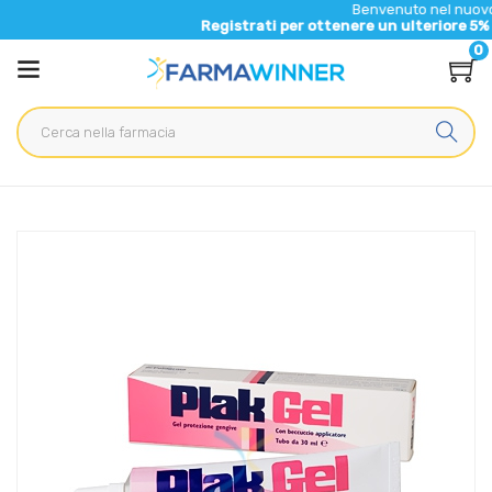
Benvenuto nel nuovo sito di 
Registrati per ottenere un ulteriore 5% di sconto
0
Home
Catalogo
/
Igiene
/
Igiene Orale
Polifarma Linea Igiene Dentale Plak Gel 0,20 con Beccuccio
Applicatore 30 ml