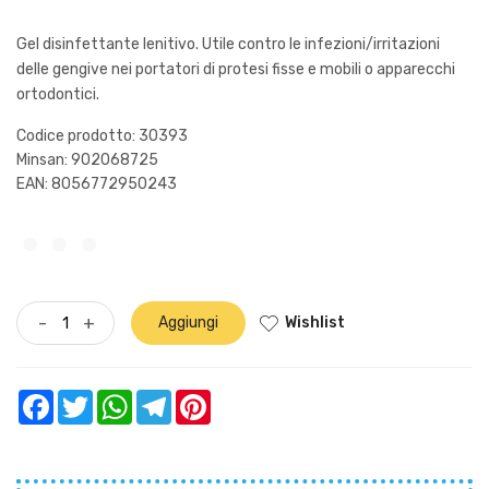
Gel disinfettante lenitivo. Utile contro le infezioni/irritazioni
delle gengive nei portatori di protesi fisse e mobili o apparecchi
ortodontici.
Codice prodotto: 30393
Minsan:
902068725
EAN: 8056772950243
Wishlist
-
+
Aggiungi
Facebook
Twitter
WhatsApp
Telegram
Pinterest