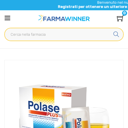
Benvenuto nel nuovo sito di F
Registrati per ottenere un ulteriore 5% di sconto
0
Home
Catalogo
/
Integrazione alimentare
/
Integratori
Polase Linea Sali Minerali Plus Integratore Senza Zucchero 36
Buste Arancia