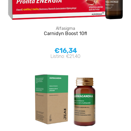
Alfasigma
Carnidyn Boost 10fl
€16,34
Listino: €21,40