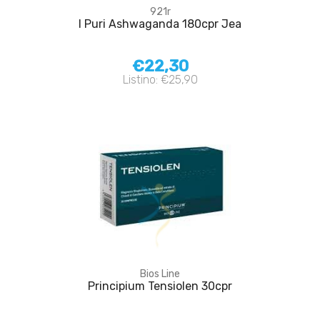
921r
I Puri Ashwaganda 180cpr Jea
€22,30
Listino: €25,90
Bios Line
Principium Tensiolen 30cpr