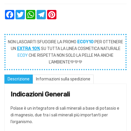
Facebook
Twitter
WhatsApp
Telegram
Pinterest
NON LASCIARTI SFUGGIRE LA PROMO
ECOY10
PER OTTENERE
UN
EXTRA 10%
SU TUTTA LA LINEA COSMETICA NATURALE
ECOY
CHE RISPETTA NON SOLO LA PELLE MA ANCHE
L'AMBIENTE💚💚💚
Descrizione
Informazioni sulla spedizione
Indicazioni Generali
Polase è un integratore di sali minerali a base di potassio e
di magnesio, due tra i sali minerali più importanti per
l’organismo.