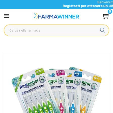
Benvenuto nel nuovo
Registrati per ottenere un ulteriore 5%
0
Home
Catalogo
/
Igiene
/
Igiene Orale
Plakkontrol Linea Igiene Interdentale Quotidiana FlexiBrush 5
Scovolini 0,5 mm