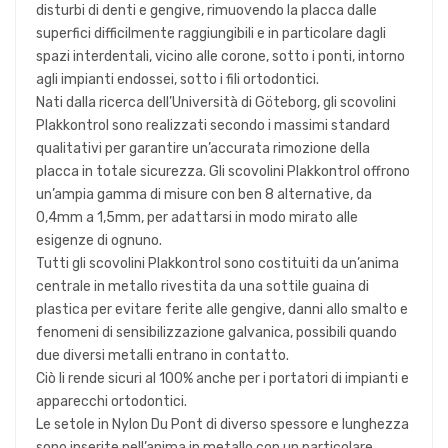
disturbi di denti e gengive, rimuovendo la placca dalle
superfici difficilmente raggiungibili e in particolare dagli
spazi interdentali, vicino alle corone, sotto i ponti, intorno
agli impianti endossei, sotto i fili ortodontici.
Nati dalla ricerca dell’Università di Göteborg, gli scovolini
Plakkontrol sono realizzati secondo i massimi standard
qualitativi per garantire un’accurata rimozione della
placca in totale sicurezza. Gli scovolini Plakkontrol offrono
un’ampia gamma di misure con ben 8 alternative, da
0,4mm a 1,5mm, per adattarsi in modo mirato alle
esigenze di ognuno.
Tutti gli scovolini Plakkontrol sono costituiti da un’anima
centrale in metallo rivestita da una sottile guaina di
plastica per evitare ferite alle gengive, danni allo smalto e
fenomeni di sensibilizzazione galvanica, possibili quando
due diversi metalli entrano in contatto.
Ciò li rende sicuri al 100% anche per i portatori di impianti e
apparecchi ortodontici.
Le setole in Nylon Du Pont di diverso spessore e lunghezza
sono inserite nell’anima in metallo con un particolare