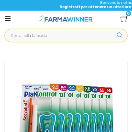
Benvenuto nel nuovo sito d
Registrati per ottenere un ulteriore 5% di sco
0
Home
Catalogo
/
Igiene
/
Igiene Orale
Plakkontrol Linea Igiene Interdentale Quotidiana 10 Scovolini
no Manico 0,5 mm