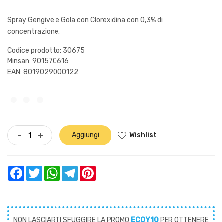
Spray Gengive e Gola con Clorexidina con 0,3% di
concentrazione.
Codice prodotto: 30675
Minsan:
901570616
EAN: 8019029000122
Wishlist
-
+
Aggiungi
Facebook
Twitter
WhatsApp
Telegram
Pinterest
NON LASCIARTI SFUGGIRE LA PROMO
ECOY10
PER OTTENERE