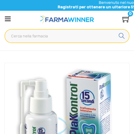
Benvenuto nel nuovo sito di F
Registrati per ottenere un ulteriore 5% di sconto
0
Home
Catalogo
/
Igiene
/
Igiene Orale
Plakkontrol Linea Igiene Dentale Quotidiana 15 Secondi
Soluzione Spray 50 ml