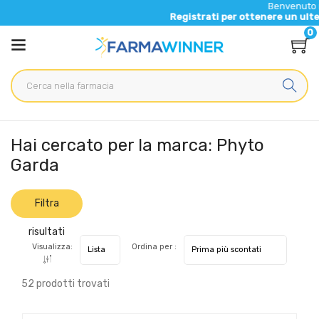
Benvenuto nel nuovo sito 
Registrati per ottenere un ulteriore 5% di sc
0
Home
Marche parafarmaci
Phyto Garda
Hai cercato per la marca: Phyto
Garda
Filtra
risultati
Visualizza:
Ordina per :
52 prodotti trovati