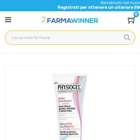
Benvenuto nel nuovo sito di F
Registrati per ottenere un ulteriore 5% di sconto
0
Home
Catalogo
/
Cosmesi
/
Corpo
Physiogel Linea Sollievo Calmante A.I. Crema Idratante
Lenitiva Pelle Secca 50ml