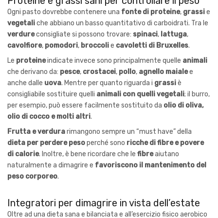
Proteine e grassi sani per controllare il peso
Ogni pasto dovrebbe contenere una
fonte di proteine
,
grassi
e
vegetali
che abbiano un basso quantitativo di carboidrati. Tra le
verdure
consigliate si possono trovare:
spinaci
,
lattuga
,
cavolfiore
,
pomodori
,
broccoli
e
cavoletti di Bruxelles
.
Le
proteine
indicate invece sono principalmente quelle
animali
che derivano da:
pesce
,
crostacei
,
pollo
,
agnello maiale
e
anche dalle
uova
. Mentre per quanto riguarda i
grassi
è
consigliabile sostituire quelli
animali con quelli vegetali
; il burro,
per esempio, può essere facilmente sostituito da
olio di oliva,
olio di cocco e molti altri
.
Frutta e verdura
rimangono sempre un “must have” della
dieta per perdere peso
perché sono
ricche di fibre e povere
di calorie
. Inoltre, è bene ricordare che le
fibre
aiutano
naturalmente a dimagrire e
favoriscono il mantenimento del
peso corporeo
.
Integratori per dimagrire in vista dell’estate
Oltre ad una dieta sana e bilanciata e all’esercizio fisico aerobico