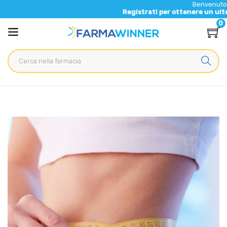
Benvenuto nel nuov
Registrati per ottenere un ulteriore 5%
0
Home
Blog
Salute generale
Perdere peso in vista dell'estate? Ecco i consigli di Farma
Winner